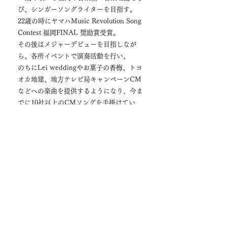
び、シンガーソングライターを目指す。
22歳の時にヤマハMusic Revolution Song
Contest 福岡FINAL 奨励賞受賞。
その後はメジャーデビューを目指しなが
ら、各所イベントで演奏活動を行い、
のちにLei weddingやお菓子の香梅、トヨ
オカ地建、地方テレビ局キャンペーンCM
などへの楽曲を提供するようになり、今ま
でに10社以上のCMソングを手掛けてい
る。
2020年1月に、SKE48に楽曲を提供をし、
作曲家としてメジャーデビュー。
楽曲制作・提供の幅を広げるべく日々新し
いことに挑戦している。
自分自身が音楽と出会い、
心豊かで楽しい
時間を過ごしてきたように
一人でも多くの人に音楽の楽しさ、美し